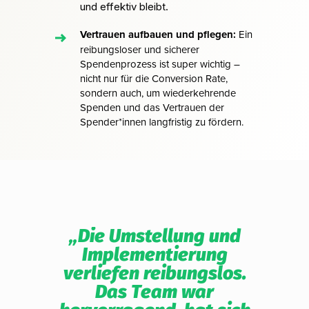
und effektiv bleibt.
Vertrauen aufbauen und pflegen:
Ein
reibungsloser und sicherer
Spendenprozess ist super wichtig –
nicht nur für die Conversion Rate,
sondern auch, um wiederkehrende
Spenden und das Vertrauen der
Spender*innen langfristig zu fördern.
ort
„Die Umstellung und
von
Implementierung
Ver
verliefen reibungslos.
vor
Das
Das Team war
e