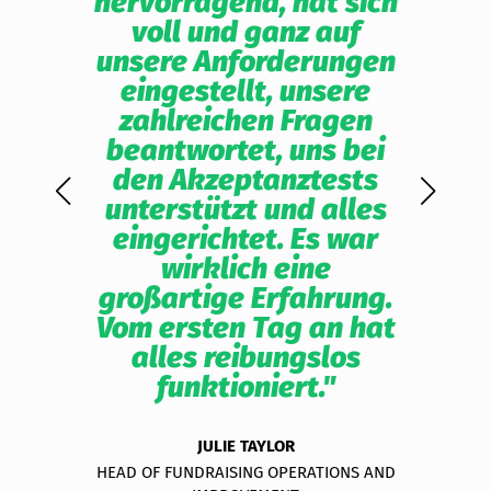
st
hervorragend, hat sich
Onl
 und
voll und ganz auf
% ve
n
unsere Anforderungen
eingestellt, unsere
beei
 und
zahlreichen Fragen
die 
u
beantwortet, uns bei
Jahr
dukt-
den Akzeptanztests
las
unterstützt und alles
d
ns
eingerichtet. Es war
uns
wirklich eine
u
zu
großartige Erfahrung.
Spe
d
Vom ersten Tag an hat
wiss
 die
alles reibungslos
funktioniert."
im
F
-
B
JULIE TAYLOR
 dem
HEAD OF FUNDRAISING OPERATIONS AND