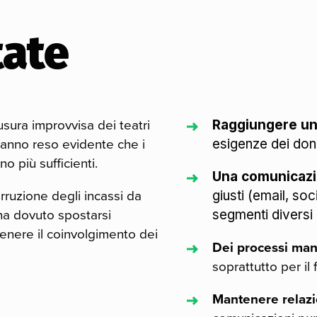
tate
usura improvvisa dei teatri
Raggiungere un
hanno reso evidente che i
esigenze dei donato
o più sufficienti.
Una comunicazi
erruzione degli incassi da
giusti (email, so
 ha dovuto spostarsi
segmenti diversi 
tenere il coinvolgimento dei
Dei processi manu
soprattutto per il 
Mantenere relazio