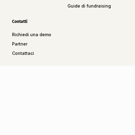
Guide di fundraising
Contatti
Richiedi una demo
Partner
Contattaci
Tutti i diritti riservati
Informazioni legali
Termini e condizioni generali
Informativa sulla privacy