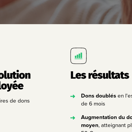
olution
Les résultats
loyée
Dons doublés
en l'
ires de dons
de 6 mois
Augmentation du d
moyen
, atteignant p