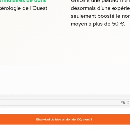
ormulaires de dons
Grâce à une plateforme m
ncérologie de l’Ouest
désormais d’une expérien
seulement boosté le nom
moyen à plus de 50 €.