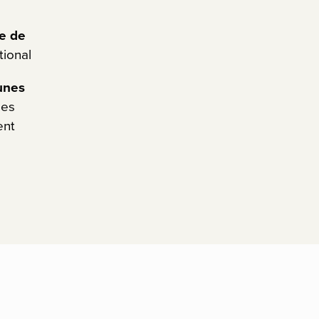
se de
ational
unes
des
ent