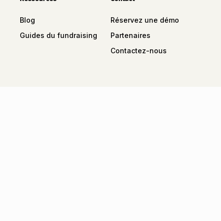
Blog
Réservez une démo
Guides du fundraising
Partenaires
Contactez-nous
Tous droits réservés
Mentions Légales
Conditions Générales de Services
Politique de confidentialité