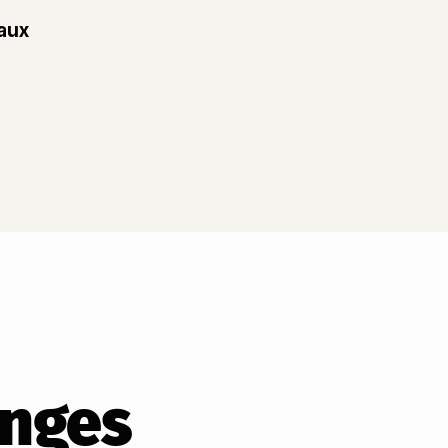
aux
enges